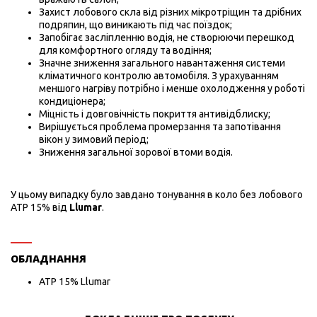
Захист лобового скла від різних мікротріщин та дрібних
подряпин, що виникають під час поїздок;
Запобігає засліпленню водія, не створюючи перешкод
для комфортного огляду та водіння;
Значне зниження загального навантаження системи
кліматичного контролю автомобіля. З урахуванням
меншого нагріву потрібно і менше охолодження у роботі
кондиціонера;
Міцність і довговічність покриття антивідблиску;
Вирішується проблема промерзання та запотівання
вікон у зимовий період;
Зниження загальної зорової втоми водія.
У цьому випадку було завдано тонування в коло без лобового
АТР 15% від
Llumar
.
ОБЛАДНАННЯ
АТР 15% Llumar