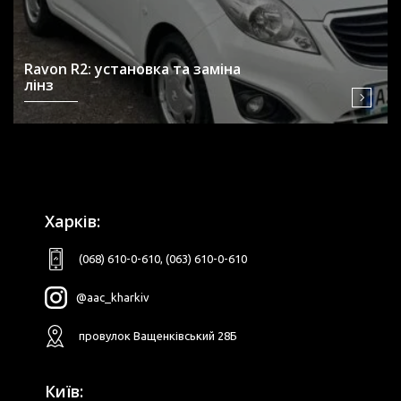
Ravon R2: установка та заміна
лінз
Харків:
(068) 610-0-610
,
(063) 610-0-610
@aac_kharkiv
провулок Ващенківський 28Б
Київ: