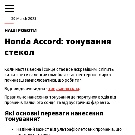
30 March 2023
НАШІ РОБОТИ
Honda Accord: тонування
стекол
Коли настає весна і сонце стає все яскравішим, сліпить
сильніше і в салоні автомобіля стає нестерпно жарко
починаєш замислюватися, що робити?
Відповідь очевидна -
тонування скла
.
Правильно нанесення тонування це порятунок водія від
променів палючого сонця та від зустрічних фар авто.
Які основні переваги нанесення
тонування?
Надійний захист від ультрафіолетових променів, що
вражають салон;