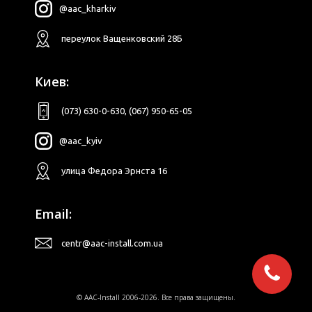
@aac_kharkiv
переулок Ващенковский 28Б
Киев:
(073) 630-0-630
,
(067) 950-65-05
@aac_kyiv
улица Федора Эрнста 16
Email:
centr@aac-install.com.ua
© AAC-Install 2006-2026. Все права защищены.