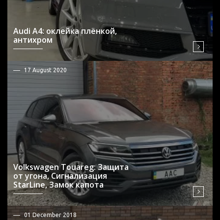
Audi A4: оклейка плёнкой,
антихром
17 August 2020
Volkswagen Touareg: Защита
от угона, Сигнализация
StarLine, Замок капота
01 December 2018