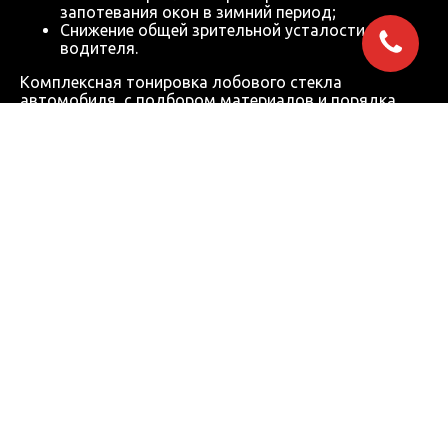
запотевания окон в зимний период;
Снижение общей зрительной усталости
водителя.
Комплексная тонировка лобового стекла
автомобиля, с подбором материалов и порядка
работ под индивидуальные задачи клиента.
Надежные и экономичные решения, которые
успешно проверены в работе установочного центра
«АвтоАудиоЦентра» – инвестируйте в обстановку
комфорта и защиты.
Растонировка авто в AAC-Install
Тонировка стекол придаст презентабельность
автомобилю, а еще добавит уют вашим поездкам.
Так как пленка задерживает до 90% солнечного
света, темные стекла также защитят салон от
ультрафиолетовых лучей. У темных стекол много
преимуществ, но при различных обстоятельствах
автомобилю может понадобиться снятие
тонировки.