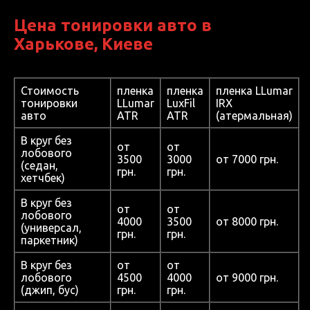
Цена тонировки авто в
Харькове, Киеве
Стоимость
пленка
пленка
пленка LLumar
тонировки
LLumar
LuxFil
IRX
авто
ATR
ATR
(атермальная)
В круг без
от
от
лобового
3500
3000
от 7000 грн.
(седан,
грн.
грн.
хетчбек)
В круг без
от
от
лобового
4000
3500
от 8000 грн.
(универсал,
грн.
грн.
паркетник)
В круг без
от
от
лобового
4500
4000
от 9000 грн.
(джип, бус)
грн.
грн.